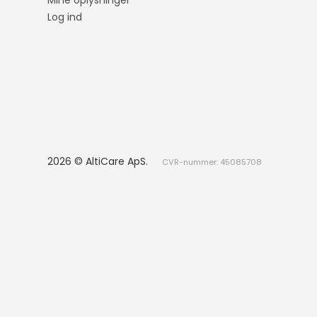
Mine oplysninger
Maskinrens
Log ind
Spray
Klude
Svampe
Spande
Dispensere
2026 © AltiCare ApS.
CVR-nummer: 45085708
Slibeklods
Toiletpapir og
køkkenrulle