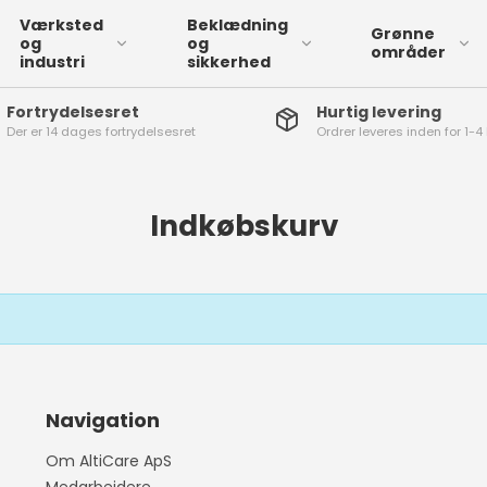
Værksted
Beklædning
Grønne
og
og
områder
industri
sikkerhed
Fortrydelsesret
Hurtig levering
Der er 14 dages fortrydelsesret
Ordrer leveres inden for 1-
ngangshandsker
Solbriller
Maske med ventil
Ørepropper
Flydende tømiddel
A
itril engangshandsker
Almindelige
Masker uden ventil
Almindelige høreværn
A
emikalie godkendte
Indkøbskurv
sikkerhedsbriller
ngangshandsker
Vedligeholdelsesfri
maske
æbe og pleje
ånddesinfektion og
åndrens
Sekundlim
Autoshampoo
Superlim
Pandelamper
Låsespray
Engangsbeklædning
R
Navigation
Tilbehør til lim
Isfjerner
Sikkerhedsveste
I
Om AltiCare ApS
Væske til dæk
T