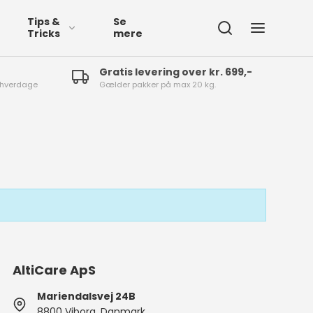
Tips &
Se
Tricks
mere
Gratis levering over kr. 699,-
4 hverdage
Gælder pakker på max 20 kg.
fspærringsbånd
fmærkning
øgalarm
AltiCare ApS
mprægnering
Mariendalsvej 24B
øjvask
8800 Viborg, Danmark