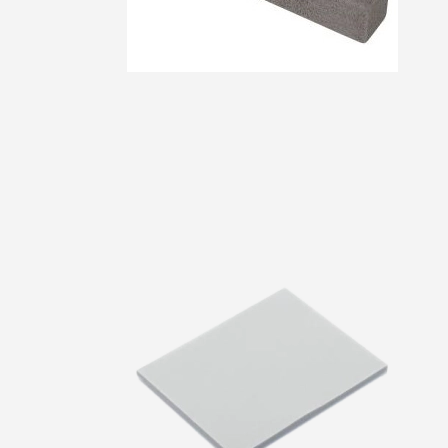
Maskinrens
Spray
Klude
Svampe
Spande
Dispensere
Slibeklods
Toiletpapir og
køkkenrulle