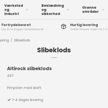
Værksted
Beklædning
Grønne
og
og
områder
industri
sikkerhed
Fortrydelsesret
Hurtig levering
Der er 14 dages fortrydelsesret
Ordrer leveres inden for 1-
ngangshandsker
Solbriller
Maske med ventil
Ørepropper
Flydende tømiddel
A
itril engangshandsker
gøring
/
Slibeklods
Almindelige
Masker uden ventil
Almindelige høreværn
A
emikalie godkendte
Slibeklods
sikkerhedsbriller
ngangshandsker
Vedligeholdelsesfri
maske
æbe og pleje
Altirock slibeklods
ånddesinfektion og
åndrens
497
Sekundlim
Autoshampoo
Superlim
Pimpsten med skaft.
Pandelamper
Låsespray
Engangsbeklædning
R
Tilbehør til lim
Isfjerner
Sikkerhedsveste
I
1-4 dages levering
Væske til dæk
T