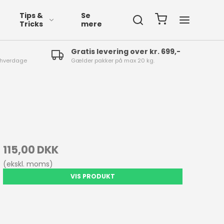
Tips &
Se
Tricks
mere
Gratis levering over kr. 699,-
4 hverdage
Gælder pakker på max 20 kg.
fspærringsbånd
fmærkning
115,00 DKK
(ekskl. moms)
VIS PRODUKT
øgalarm
mprægnering
øjvask