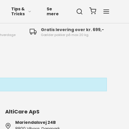
Tips &
Se
Tricks
mere
Gratis levering over kr. 699,-
4 hverdage
Gælder pakker på max 20 kg.
fspærringsbånd
fmærkning
øgalarm
AltiCare ApS
mprægnering
Mariendalsvej 24B
øjvask
8800 Viborg, Danmark