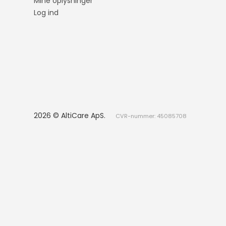
Mine oplysninger
Maskinrens
Log ind
Spray
Klude
Svampe
Spande
Dispensere
2026 © AltiCare ApS.
CVR-nummer: 45085708
Slibeklods
Toiletpapir og
køkkenrulle