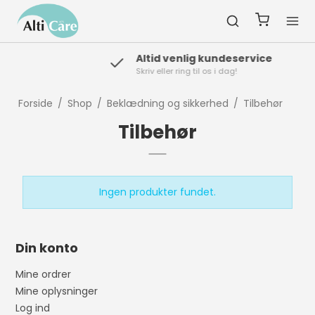
Altid venlig kundeservice
Skriv eller ring til os i dag!
Forside
/
Shop
/
Beklædning og sikkerhed
/
Tilbehør
Tilbehør
Ingen produkter fundet.
Din konto
Mine ordrer
Mine oplysninger
Log ind