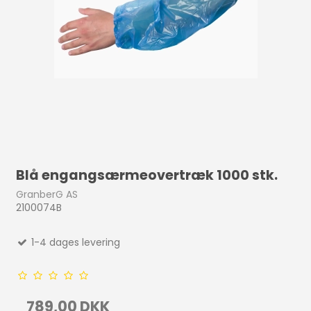
Blå engangsærmeovertræk 1000 stk.
GranberG AS
2100074B
1-4 dages levering
789,00 DKK