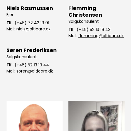
Niels Rasmussen
F
lemming
Christensen
Ejer
Salgskonsulent
Tlf.: (+45) 72 42 19 01
Mail:
niels@alticare.dk
Tlf.: (+45) 52 13 19 43
Mail:
flemming@alticare.dk
Søren Frederiksen
Salgskonsulent
Tlf.: (+45) 52 13 19 44
Mail:
soren@alticare.dk