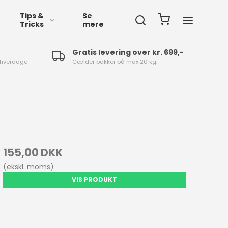
Tips &
Se
Tricks
mere
Gratis levering over kr. 699,-
4 hverdage
Gælder pakker på max 20 kg.
fspærringsbånd
fmærkning
155,00 DKK
(ekskl. moms)
VIS PRODUKT
øgalarm
mprægnering
øjvask