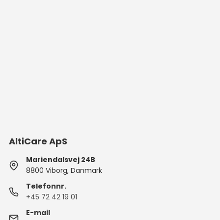
AltiCare ApS
Mariendalsvej 24B
8800 Viborg, Danmark
Telefonnr.
+45 72 42 19 01
E-mail