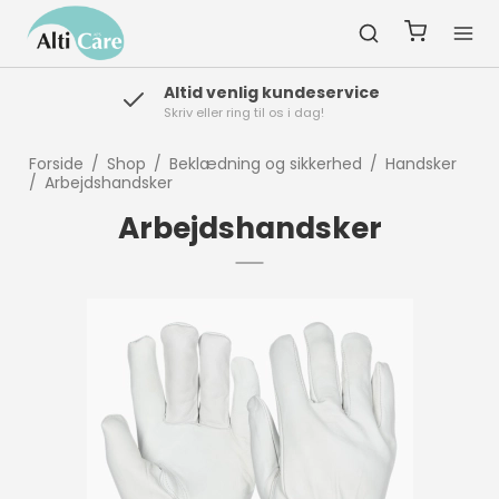
Fortrydelsesret
Der er 14 dages fortrydelsesret
Forside
/
Shop
/
Beklædning og sikkerhed
/
Handsker
/
Arbejdshandsker
Arbejdshandsker