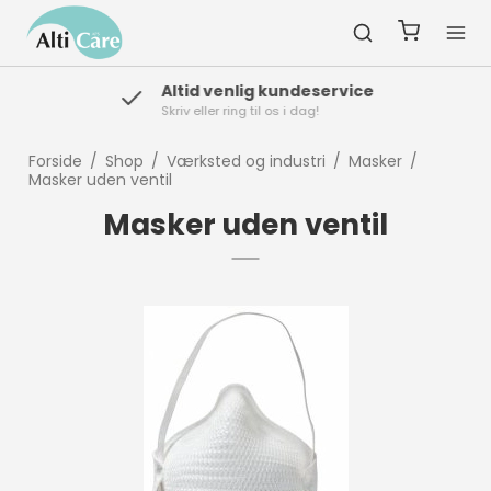
Altid venlig kundeservice
Skriv eller ring til os i dag!
Forside
/
Shop
/
Værksted og industri
/
Masker
/
Masker uden ventil
Masker uden ventil