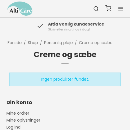
Altid venlig kundeservice
Skriv eller ring til os i dag!
Forside
/
Shop
/
Personlig pleje
/
Creme og sæbe
Creme og sæbe
Ingen produkter fundet.
Din konto
Mine ordrer
Mine oplysninger
Log ind